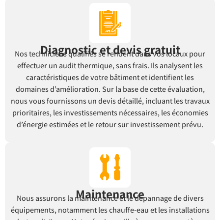
Diagnostic et devis gratuit
Nos techniciens qualifiés se rendent dans vos locaux pour
effectuer un audit thermique, sans frais. Ils analysent les
caractéristiques de votre bâtiment et identifient les
domaines d’amélioration. Sur la base de cette évaluation,
nous vous fournissons un devis détaillé, incluant les travaux
prioritaires, les investissements nécessaires, les économies
d’énergie estimées et le retour sur investissement prévu.
Maintenance
Nous assurons la maintenance et le dépannage de divers
équipements, notamment les chauffe-eau et les installations