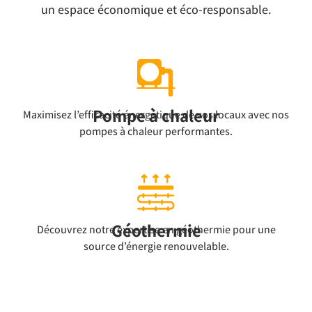
un espace économique et éco-responsable.
Pompe à chaleur
Maximisez l’efficacité énergétique de vos locaux avec nos
pompes à chaleur performantes.
Géothermie
Découvrez notre expertise en géothermie pour une
source d’énergie renouvelable.