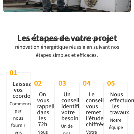
Les étapes de votre projet
Prenez les premières mesures vers une
rénovation énergétique réussie en suivant nos
étapes simples et efficaces.
01
02
03
04
05
Laissez
vos
On
Un
Le
Nous
coordonnées
vous
conseiller
conseiller
effectuo
Commencez
rappelle
identifie
vous
les
par
dans
votre
remet
travaux
les
besoin
l'étude
nous
Notre
72h
chiffrée
fournir
Un de
équipe
Nous
Votre
vos
nos