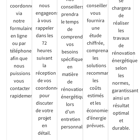
se
nous
conseiller
coordonnées
conseillers
chargera
engageons
vous
via
prendra
de
à vous
fournira
notre
le temps
réaliser
rappeler
une
formulaire
de
les
dans les
étude
en ligne
comprendre
travaux
72
chiffrée,
ou par
vos
de
heures
comprenant
téléphone,
besoins
rénovation
suivant
les
afin que
spécifiques
énergétique
la
solutions
nous
en
selon
réception
recommandées,
puissions
matière
les
de vos
les
vous
de
normes,
coordonnées
coûts
contacter
rénovation
garantissant
pour
estimés
rapidement.
énergétique
ainsi un
discuter
et les
lors
résultat
de votre
économies
d’un
optimal
projet
d’énergie
entretien
et
en
prévues.
personnalisé.
durable.
détail.