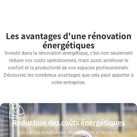
Les avantages d'une rénovation
énergétiques
Investir dans la rénovation énergétique, c’est non seulement
réduire vos coûts opérationnels, mais aussi améliorer le
confort et la productivité de vos espaces professionnels.
Découvrez les nombreux avantages que cela peut apporter à
votre entreprise.
Réduction des coûts énergétiques
Diminuez considérablement vos dépenses énergétiques
grâce à des installations plus efficaces et durables.