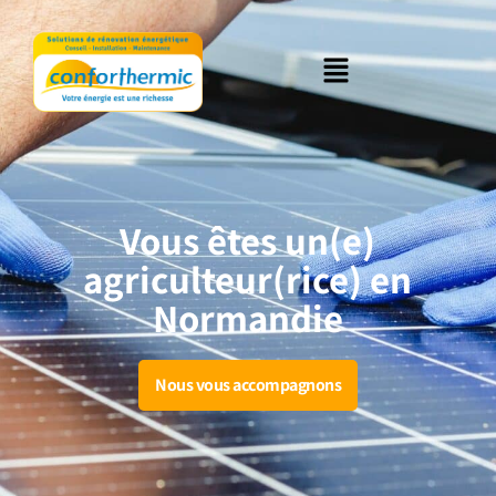
Vous êtes un(e)
agriculteur(rice) en
Normandie
Nous vous accompagnons